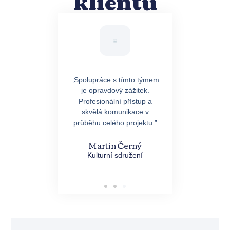
klientů
jimečné zážitky a
„Spolupráce s tímto týmem
„Skvělá spolupr
ní organizace. Naše
je opravdový zážitek.
Realizace byla pre
 nadchla všechny
Profesionální přístup a
včasná, s důraz
níky. Děkujeme za
skvělá komunikace v
detaily. Vřele dopor
kvělou práci!”
průběhu celého projektu.”
Petr Nová
nna Švecová
Martin Černý
Divadlo XY
ukační činnost
Kulturní sdružení