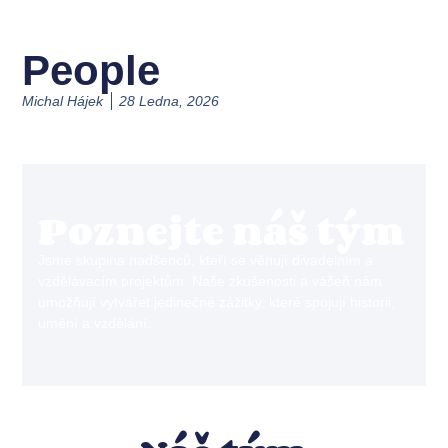
People
Michal Hájek
28 Ledna, 2026
Poznejte náš tým
Jsme skupina nadšenců, kteří se věnují divadelním a
vzdělávacím projektům. Naše zkušenosti a vášeň nám
umožňují vytvářet jedinečné zážitky, které spojují historii,
umění a vzdělání.