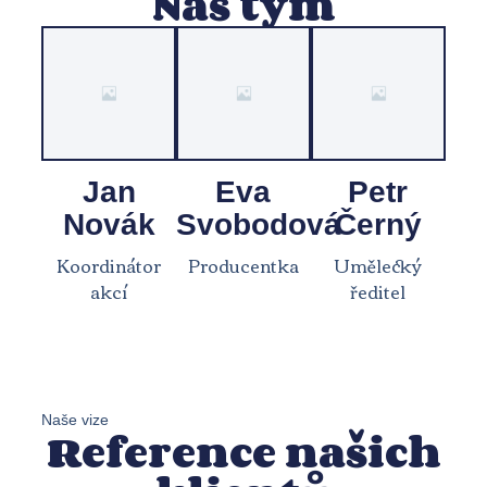
Náš tým
Jan
Eva
Petr
Novák
Svobodová
Černý
Koordinátor
Producentka
Umělecký
akcí
ředitel
Naše vize
Reference našich